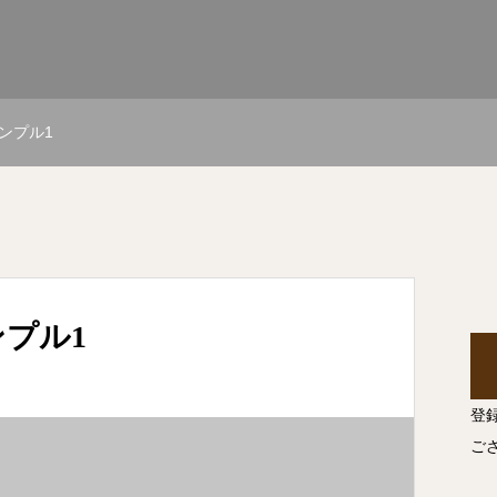
ンプル1
プル1
登
ご