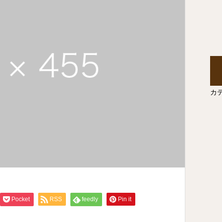
カ
Pocket
RSS
feedly
Pin it